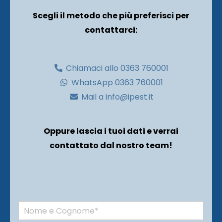
Scegli il metodo che più preferisci per
contattarci:
Chiamaci allo 0363 760001
WhatsApp 0363 760001
Mail a info@ipest.it
Oppure lascia i tuoi dati e verrai
contattato dal nostro team!
N
o