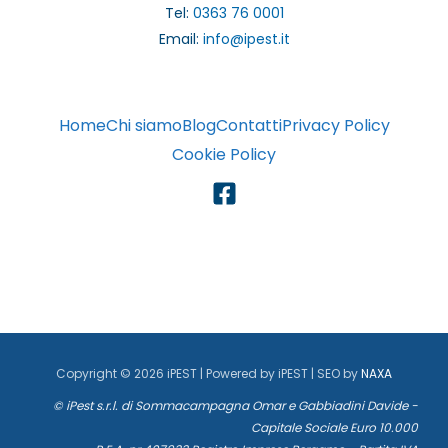
Tel:
0363 76 0001
Email:
info@ipest.it
Home
Chi siamo
Blog
Contatti
Privacy Policy
Cookie Policy
Copyright © 2026 iPEST | Powered by iPEST | SEO by
NAXA
© iPest s.r.l. di Sommacampagna Omar e Gabbiadini Davide -
Capitale Sociale Euro 10.000