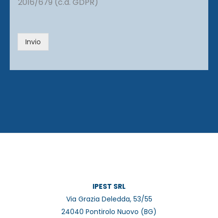
2016/679 (c.d. GDPR)
v
a
c
y
Invio
*
IPEST SRL
Via Grazia Deledda, 53/55
24040 Pontirolo Nuovo (BG)