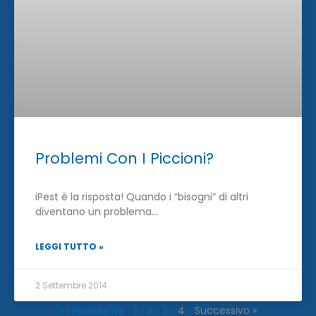
Problemi Con I Piccioni?
iPest è la risposta! Quando i “bisogni” di altri
diventano un problema…
LEGGI TUTTO »
2 Settembre 2014
« Precedente
1
2
3
4
Successivo »