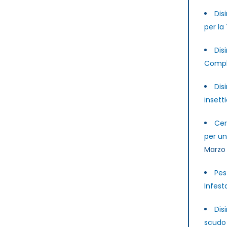
Dis
per la
Dis
Compl
Dis
insett
Cer
per u
Marzo
Pes
Infest
Dis
scudo 