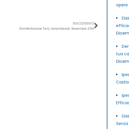
opere 
Success
Dis
SUCCESSIVO
effica
Disinfestazione Tarli, Cerambicedi. Novembre 2014
Dicem
Der
tua ca
Dicem
Ipe
Castio
Ipe
Effica
Dis
Senza 