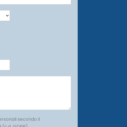
ersonali secondo il
 (c.d. GDPR)