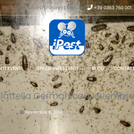
PRONTO INTERVENTO DISINFESTAZIONI
+39 0363 760 001
NTERVENTI
SPECIE INFESTANTI
BLOG
CONTATT
Blattella Germanica. Novembre
Novembre 6, 2014