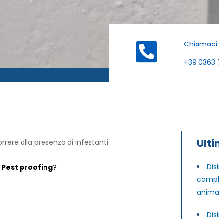
Chiamaci
+39 0363 
Ulti
rrere alla presenza di infestanti.
Dis
i
Pest proofing
?
comple
animal
Dis