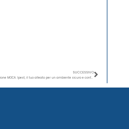
Success
SUCCESSIVO
Certificazione MOCA: Ipest, il tuo alleato per un ambiente sicuro e conforme