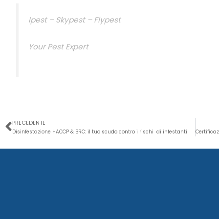
Ipest – Skypest – Flypest
Your Pest Expert
Precedente
PRECEDENTE
Disinfestazione HACCP & BRC: il tuo scudo contro i rischi di infestanti