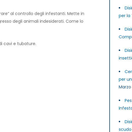
Dis
are” al controllo degli infestanti. Mette in
per la
ingresso degli animali indesiderati. Come lo
Dis
Compl
di cavi e tubature.
Dis
insett
Cer
per u
Marzo
Pes
Infest
Dis
scudo 