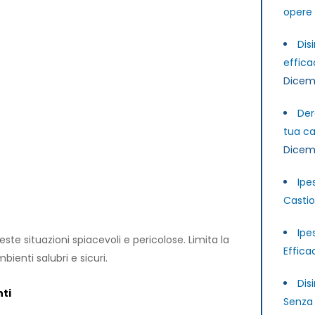
opere 
Dis
effica
Dicem
Der
tua ca
Dicem
Ipe
Castio
Ipe
te situazioni spiacevoli e pericolose. Limita la
Effica
ienti salubri e sicuri.
Dis
nti
Senza 