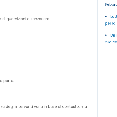
Febbra
Lot
o di guarnizioni e zanzariere.
per la
Dis
tua ca
e porte.
a degli interventi varia in base al contesto, ma