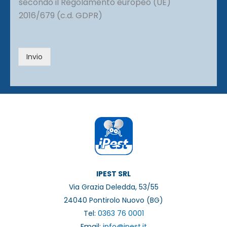
secondo il Regolamento europeo (UE)
*
i
2016/679 (c.d. GDPR)
v
a
c
y
Invio
*
IPEST SRL
Via Grazia Deledda, 53/55
24040 Pontirolo Nuovo (BG)
Tel:
0363 76 0001
Email:
info@ipest.it