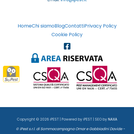
Home
Chi siamo
Blog
Contatti
Privacy Policy
Cookie Policy
Copyright © 2026 iPEST | Powered by iPEST | SEO by
NAXA
© iPest s.r.l. di Sommacampagna Omar e Gabbiadini Davide -