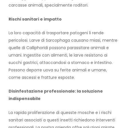
carcasse animali, specialmente roditori.
Rischi sanitari e impatto
La loro capacità di trasportare patogeni li rende
pericolosi. Larve di Sarcophaga causano miasi, mentre
quelle di Calliphoridi possono parassitare animali e
umani. Ingestite con alimenti, le larve resistono ai
succhi gastrici, attaccandosi a stomaco e intestino.
Possono deporre uova su ferite animali e umane,
come ascessi e fratture esposte.
Disinfestazione professionale: la soluzione
indispensabile
La rapida proliferazione di quesste mosche e i rischi
sanitari associati a questi insetti richiedono interventi
professionali. La nostra azienda offre soluzioni mirate