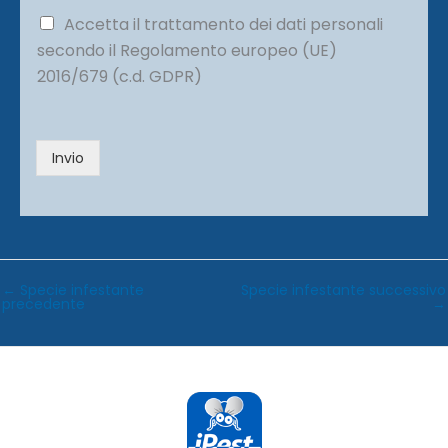
g
i
P
Accetta il trattamento dei dati personali
o
r
secondo il Regolamento europeo (UE)
*
i
2016/679 (c.d. GDPR)
v
a
c
y
Invio
*
←
Specie infestante
Specie infestante successivo
precedente
→