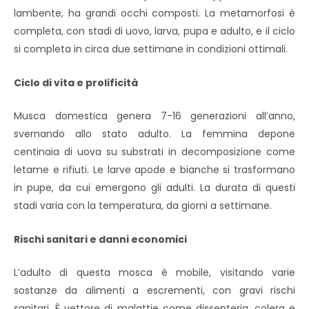
lambente, ha grandi occhi composti. La metamorfosi è
completa, con stadi di uovo, larva, pupa e adulto, e il ciclo
si completa in circa due settimane in condizioni ottimali.
Ciclo di vita e prolificità
Musca domestica genera 7-16 generazioni all’anno,
svernando allo stato adulto. La femmina depone
centinaia di uova su substrati in decomposizione come
letame e rifiuti. Le larve apode e bianche si trasformano
in pupe, da cui emergono gli adulti. La durata di questi
stadi varia con la temperatura, da giorni a settimane.
Rischi sanitari e danni economici
L’adulto di questa mosca è mobile, visitando varie
sostanze da alimenti a escrementi, con gravi rischi
sanitari. È vettore di malattie come dissenteria, colera e