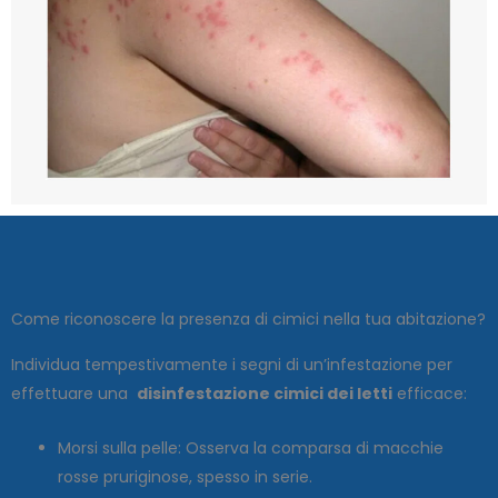
Come riconoscere la presenza di cimici nella tua abitazione?
Individua tempestivamente i segni di un’infestazione per
effettuare una
disinfestazione cimici dei letti
efficace:
Morsi sulla pelle: Osserva la comparsa di macchie
rosse pruriginose, spesso in serie.