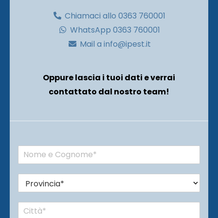
Chiamaci allo 0363 760001
WhatsApp 0363 760001
Mail a info@ipest.it
Oppure lascia i tuoi dati e verrai
contattato dal nostro team!
N
o
m
P
e
r
e
o
C
C
v
o
i
i
g