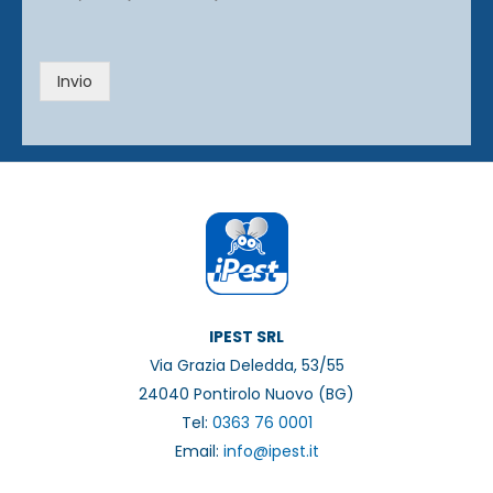
a
c
y
Invio
*
IPEST SRL
Via Grazia Deledda, 53/55
24040 Pontirolo Nuovo (BG)
Tel:
0363 76 0001
Email:
info@ipest.it