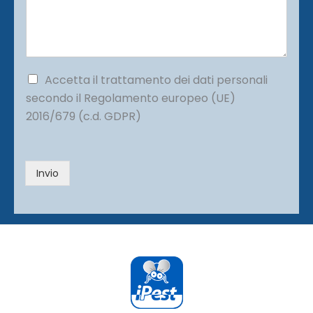
s
o
s
n
a
o
g
*
g
i
P
Accetta il trattamento dei dati personali
o
r
secondo il Regolamento europeo (UE)
*
i
2016/679 (c.d. GDPR)
v
a
c
y
Invio
*