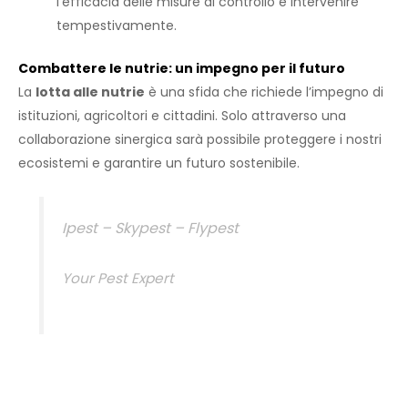
l’efficacia delle misure di controllo e intervenire
tempestivamente.
Combattere le nutrie: un impegno per il futuro
La
lotta alle nutrie
è una sfida che richiede l’impegno di
istituzioni, agricoltori e cittadini. Solo attraverso una
collaborazione sinergica sarà possibile proteggere i nostri
ecosistemi e garantire un futuro sostenibile.
Ipest – Skypest – Flypest
Your Pest Expert
Precedente
Su