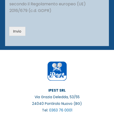
o
r
secondo il Regolamento europeo (UE)
*
i
2016/679 (c.d. GDPR)
v
a
c
y
Invio
*
IPEST SRL
Via Grazia Deledda, 53/55
24040 Pontirolo Nuovo (BG)
Tel:
0363 76 0001