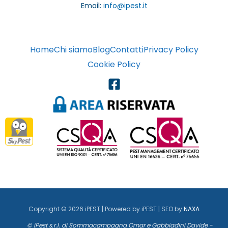
Email:
info@ipest.it
Home
Chi siamo
Blog
Contatti
Privacy Policy
Cookie Policy
Copyright © 2026 iPEST | Powered by iPEST | SEO by
NAXA
© iPest s.r.l. di Sommacampagna Omar e Gabbiadini Davide -