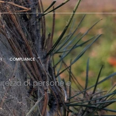
I
COMPLIANCE
urezza di persone e