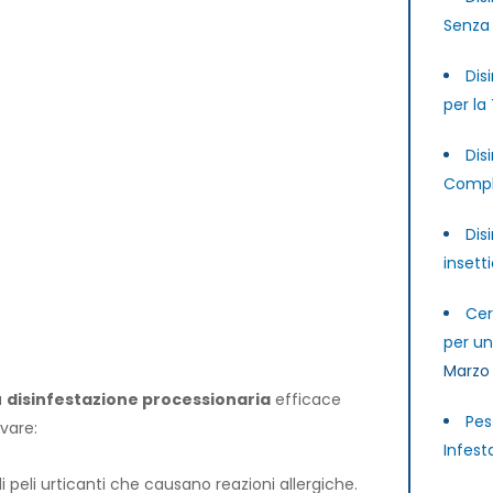
Senza 
Dis
per la
Dis
Compl
Dis
insett
ionaria del pino
Cer
per u
Marzo
a
disinfestazione processionaria
efficace
Pes
vare:
Infest
 peli urticanti che causano reazioni allergiche.