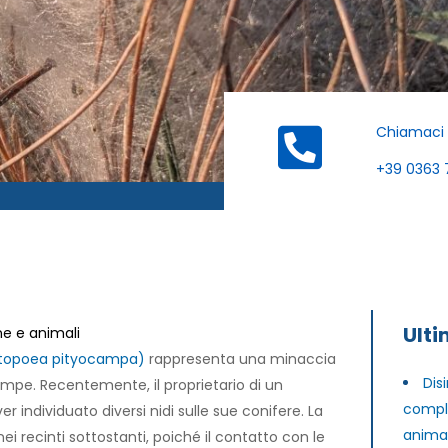
Chiamaci
+39 0363 
Ulti
ne e animali
opoea pityocampa)
rappresenta una minaccia
Dis
ampe. Recentemente, il proprietario di un
comple
 individuato diversi nidi sulle sue conifere. La
animal
i recinti sottostanti, poiché il contatto con le