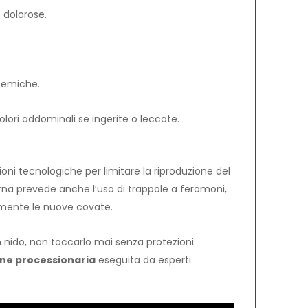
 dolorose.
stemiche.
olori addominali se ingerite o leccate.
zioni tecnologiche per limitare la riproduzione del
a prevede anche l’uso di trappole a feromoni,
amente le nuove covate.
 un nido, non toccarlo mai senza protezioni
one processionaria
eseguita da esperti