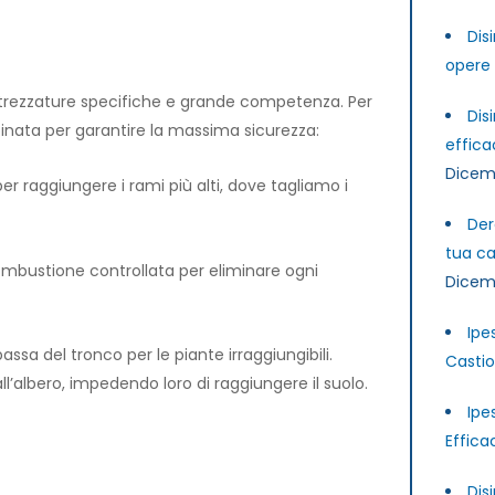
Dis
opere 
attrezzature specifiche e grande competenza. Per
Dis
ata per garantire la massima sicurezza:
effica
Dicem
r raggiungere i rami più alti, dove tagliamo i
Der
tua ca
ombustione controllata per eliminare ogni
Dicem
Ipe
bassa del tronco per le piante irraggiungibili.
Castio
l’albero, impedendo loro di raggiungere il suolo.
Ipe
Effica
Dis