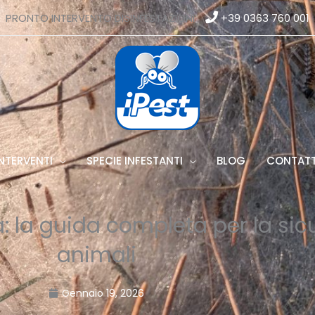
PRONTO INTERVENTO DISINFESTAZIONI
+39 0363 760 001
NTERVENTI
SPECIE INFESTANTI
BLOG
CONTATT
: la guida completa per la sic
animali
Gennaio 19, 2026