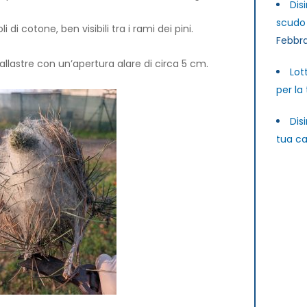
Dis
scudo 
di cotone, ben visibili tra i rami dei pini.
Febbra
llastre con un’apertura alare di circa 5 cm.
Lot
per la
Dis
tua ca