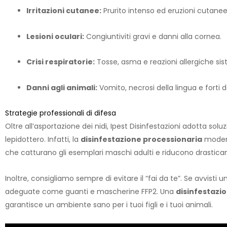
Irritazioni cutanee:
Prurito intenso ed eruzioni cutanee
Lesioni oculari:
Congiuntiviti gravi e danni alla cornea.
Crisi respiratorie:
Tosse, asma e reazioni allergiche si
Danni agli animali:
Vomito, necrosi della lingua e forti d
Strategie professionali di difesa
Oltre all’asportazione dei nidi, Ipest Disinfestazioni adotta solu
lepidottero. Infatti, la
disinfestazione processionaria
modern
che catturano gli esemplari maschi adulti e riducono drastic
Inoltre, consigliamo sempre di evitare il “fai da te”. Se avvisti
adeguate come guanti e mascherine FFP2. Una
disinfestazi
garantisce un ambiente sano per i tuoi figli e i tuoi animali.