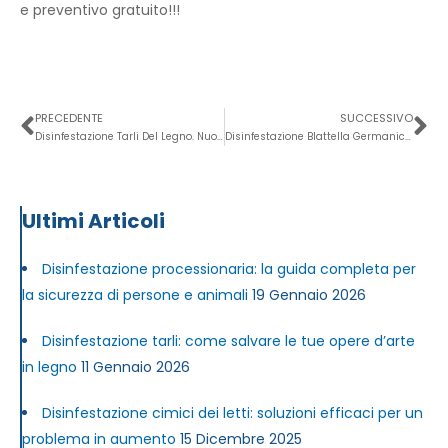
e preventivo gratuito!!!
Precedente
Su
PRECEDENTE
SUCCESSIVO
Disinfestazione Tarli Del Legno. Nuova Tecnologia Ecologica!
Disinfestazione Blattella Germanica. Novembre 2014
Ultimi Articoli
Disinfestazione processionaria: la guida completa per
la sicurezza di persone e animali
19 Gennaio 2026
Disinfestazione tarli: come salvare le tue opere d’arte
in legno
11 Gennaio 2026
Disinfestazione cimici dei letti: soluzioni efficaci per un
problema in aumento
15 Dicembre 2025