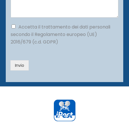
s
n
a
o
g
*
g
i
P
Accetta il trattamento dei dati personali
o
r
secondo il Regolamento europeo (UE)
*
i
2016/679 (c.d. GDPR)
v
a
c
y
Invio
*