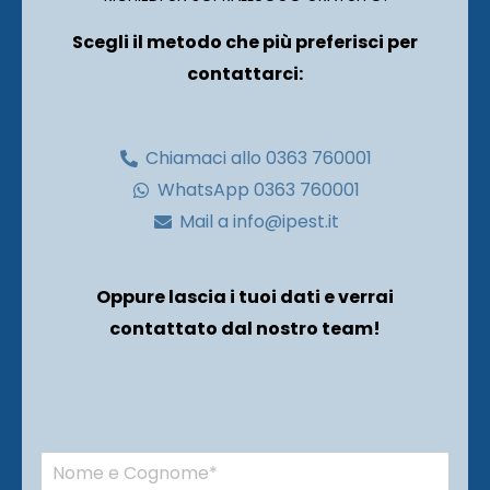
Scegli il metodo che più preferisci per
contattarci:
Chiamaci allo 0363 760001
WhatsApp 0363 760001
Mail a info@ipest.it
Oppure lascia i tuoi dati e verrai
contattato dal nostro team!
N
o