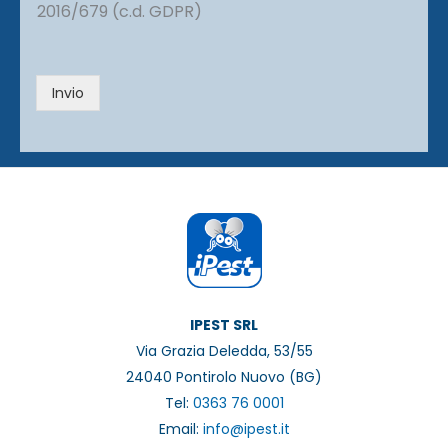
2016/679 (c.d. GDPR)
v
a
c
y
Invio
*
IPEST SRL
Via Grazia Deledda, 53/55
24040 Pontirolo Nuovo (BG)
Tel:
0363 76 0001
Email:
info@ipest.it