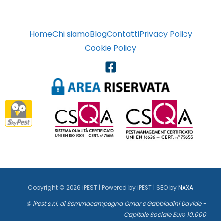
Home
Chi siamo
Blog
Contatti
Privacy Policy
Cookie Policy
Copyright © 2026 iPEST | Powered by iPEST | SEO by
NAXA
© iPest s.r.l. di Sommacampagna Omar e Gabbiadini Davide -
Capitale Sociale Euro 10.000