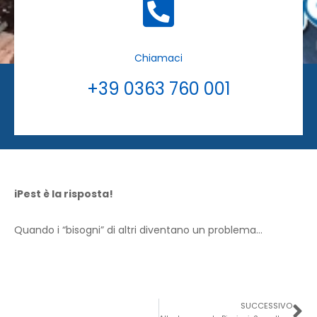
Chiamaci
+39 0363 760 001
iPest è la risposta!
Quando i “bisogni” di altri diventano un problema…
Su
SUCCESSIVO