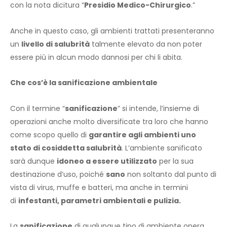
con la nota dicitura “
Presidio Medico-Chirurgico
.”
Anche in questo caso, gli ambienti trattati presenteranno
un
livello di salubrità
talmente elevato da non poter
essere più in alcun modo dannosi per chi li abita.
Che cos’è la sanificazione ambientale
Con il termine “
sanificazione
” si intende, l’insieme di
operazioni anche molto diversificate tra loro che hanno
come scopo quello di
garantire agli ambienti uno
stato di cosiddetta salubrità
. L’ambiente sanificato
sarà dunque
idoneo a essere utilizzato
per la sua
destinazione d’uso, poiché
sano
non soltanto dal punto di
vista di virus, muffe e batteri, ma anche in termini
di
infestanti, parametri ambientali e pulizia.
La
sanificazione
di qualunque tipo di ambiente opera