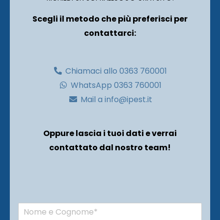
Scegli il metodo che più preferisci per
contattarci:
Chiamaci allo 0363 760001
WhatsApp 0363 760001
Mail a info@ipest.it
Oppure lascia i tuoi dati e verrai
contattato dal nostro team!
N
o