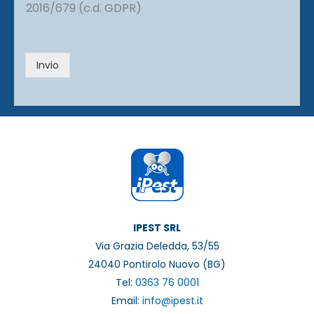
2016/679 (c.d. GDPR)
v
a
c
y
Invio
*
IPEST SRL
Via Grazia Deledda, 53/55
24040 Pontirolo Nuovo (BG)
Tel:
0363 76 0001
Email:
info@ipest.it