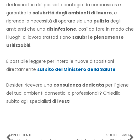
dei lavoratori dal possibile contagio da coronavirus e
garantire la
salubrità degli ambienti di lavoro
, e
riprende la necessità di operare sia una
pulizia
degli
ambienti che una
disinfezione
, così da fare in modo che
i luoghi di lavoro trattati siano
salubri e pienamente
utilizzabili
.
È possibile leggere per intero le nuove disposizioni
direttamente
sul sito del Ministero della Salute
.
Desideri ricevere una
consulenza dedicata
per l’igiene
dei tuoi ambienti domestici o professionali? Chiedila
subito agli specialisti di
iPest
!
Precedente
Su
PRECEDENTE
SUCCESSIVO