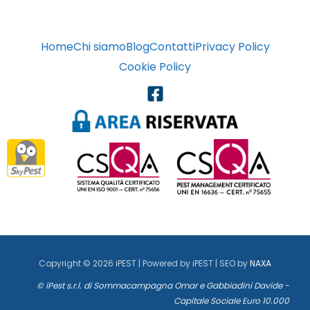
Home
Chi siamo
Blog
Contatti
Privacy Policy
Cookie Policy
Copyright © 2026 iPEST | Powered by iPEST | SEO by
NAXA
© iPest s.r.l. di Sommacampagna Omar e Gabbiadini Davide -
Capitale Sociale Euro 10.000