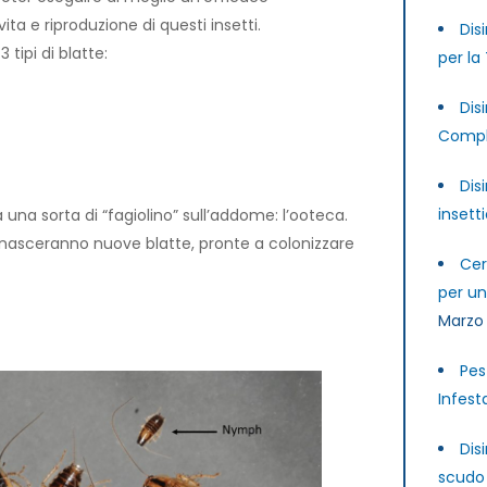
ta e riproduzione di questi insetti.
Dis
 tipi di blatte:
per la
Dis
Compl
Dis
insett
na sorta di “fagiolino” sull’addome: l’ooteca.
i nasceranno nuove blatte, pronte a colonizzare
Cer
per u
Marzo
Pes
Infest
Dis
scudo 