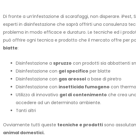
Di fronte a un’infestazione di scarafaggi, non disperare. iPest, 
esperti in disinfestazione che saprà offrirti una consulenza tecn
problema in modo efficace e duraturo. Le tecniche ed i prodotti
può offrire ogni tecnica e prodotto che il mercato offre per p
blatte
:
Disinfestazione a
spruzzo
con prodotti sia abbattenti sn
Disinfestazione con
gel specifico
per blatte
Disinfestazione con
gas areosol
a base di piretro
Disinfestazione con
insetticida fumogeno
con thermo
Utilizzo di innovativo
gel di contenimento
che crea una 
accedere ad un determinato ambiente.
Tanti altri
Ovviamente tutti queste
tecniche e prodotti
sono assolut
animal domestici.