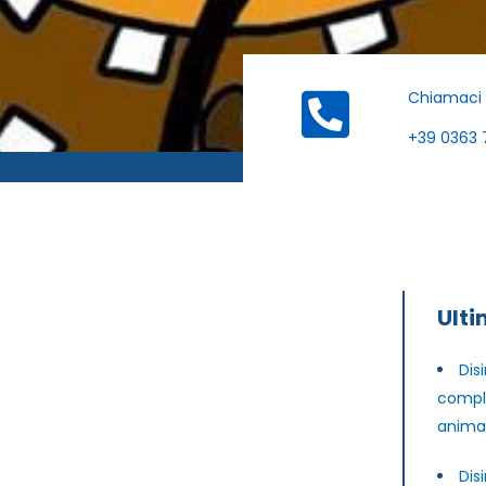
Chiamaci
+39 0363 
Ulti
Dis
comple
animal
Dis