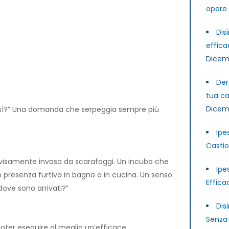
opere 
Dis
effica
Dicem
Der
tua ca
Dicem
 sì?” Una domanda che serpeggia sempre più
Ipe
Castio
ovvisamente invasa da scarafaggi. Un incubo che
Ipe
oro presenza furtiva in bagno o in cucina. Un senso
Effica
dove sono arrivati?”
Dis
Senza 
 poter eseguire al meglio un’efficace