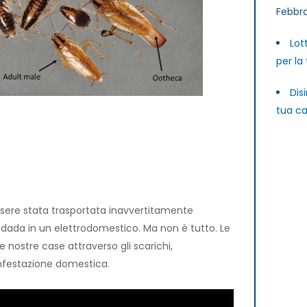
Febbra
Lot
per la
Dis
tua ca
ssere stata trasportata inavvertitamente
nidada in un elettrodomestico. Ma non è tutto. Le
le nostre case attraverso gli scarichi,
infestazione domestica.