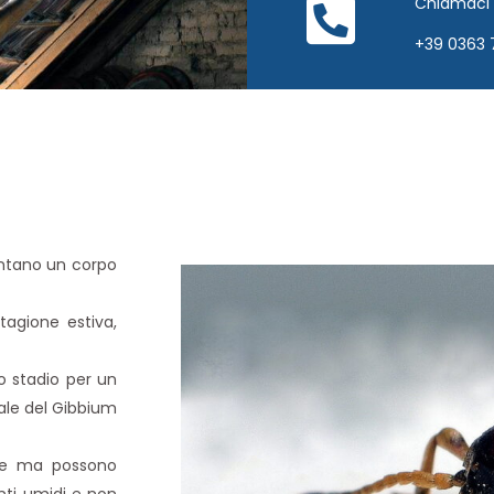
Chiamaci
+39 0363 
entano un corpo
tagione estiva,
o stadio per un
tale del Gibbium
ale ma possono