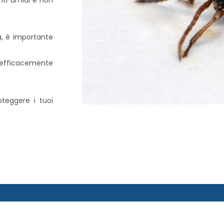
nti umidi e non
a, è importante
e efficacemente
teggere i tuoi