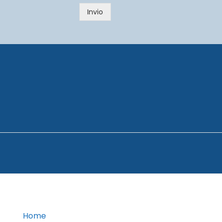
c
Invio
y
*
Home