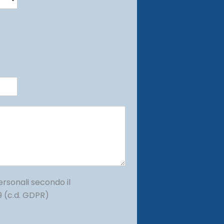
ersonali secondo il
 (c.d. GDPR)