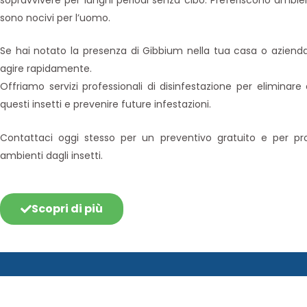
sopravvivere per lunghi periodi senza cibo. Preferiscono ambie
sono nocivi per l’uomo.
Se hai notato la presenza di Gibbium nella tua casa o aziend
agire rapidamente.
Offriamo servizi professionali di disinfestazione per eliminar
questi insetti e prevenire future infestazioni.
Contattaci oggi stesso per un preventivo gratuito e per pro
ambienti dagli insetti.
Scopri di più