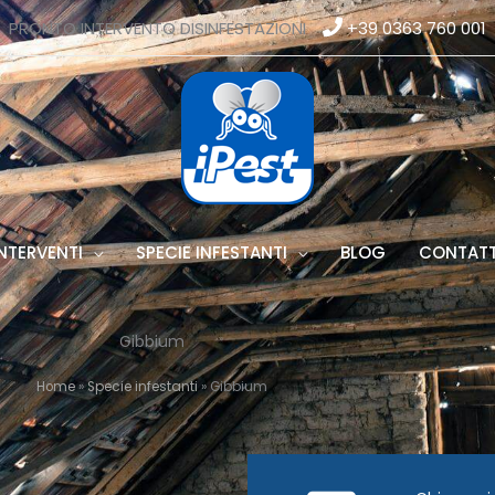
PRONTO INTERVENTO DISINFESTAZIONI
+39 0363 760 001
NTERVENTI
SPECIE INFESTANTI
BLOG
CONTATT
Gibbium
Home
»
Specie infestanti
»
Gibbium