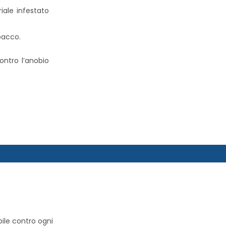
iale infestato
abacco.
ntro l’anobio
bile contro ogni