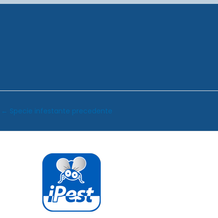
←
Specie infestante precedente