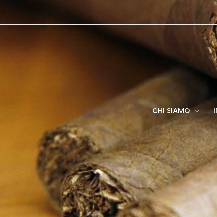
Vai
al
contenuto
CHI SIAMO
I