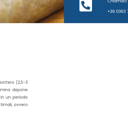
Chiamaci
+39 0363 
eottero (2,5-3
emmina depone
 in un periodo
ttimali, ovvero