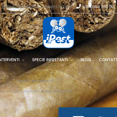
PRONTO INTERVENTO DISINFESTAZIONI
+39 0363 760 001
NTERVENTI
SPECIE INFESTANTI
BLOG
CONTATT
Anobio del tabacco
Home
»
Specie infestanti
»
Anobio del tabacco