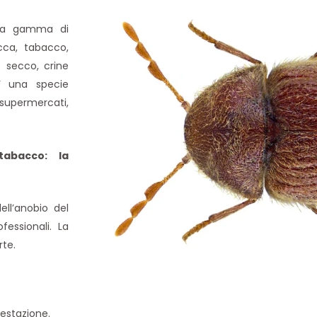
asta gamma di
cca, tabacco,
e secco, crine
E’ una specie
supermercati,
tabacco: la
ell’anobio del
fessionali. La
rte.
festazione.