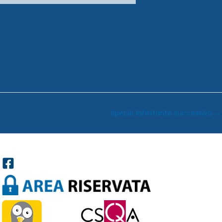
Specie infestante successivo
→